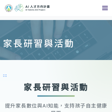
跳
到
主
要
內
家長研習與活動
容
區
塊
:::
家長研習與活動
提升家長數位與AI知能，支持孩子自主健康