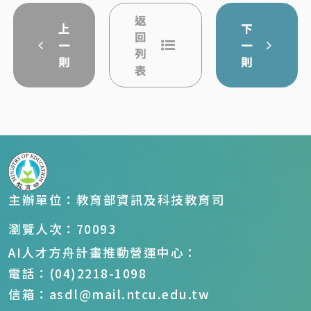
返
上
下
回
一
一
列
則
則
表
主辦單位：教育部資訊及科技教育司
瀏覽人次：70093
AI人才方舟計畫推動營運中心：
電話：(04)2218-1098
信箱：asdl@mail.ntcu.edu.tw