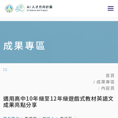
跳
到
主
要
內
成果專區
容
區
塊
:::
首頁
成果專區
內容頁
適用高中10年級至12年級遊戲式教材英語文
成果亮點分享