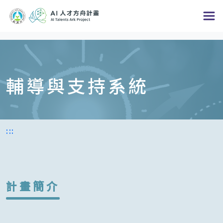
跳
到
主
要
內
輔導與支持系統
容
區
塊
:::
計畫簡介