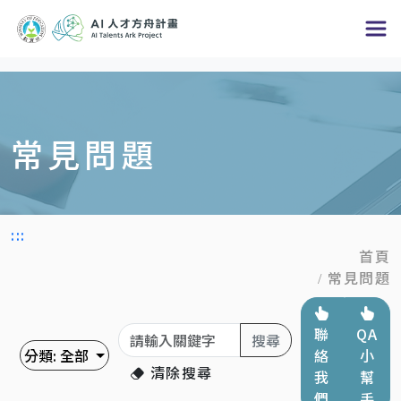
跳
到
主
要
內
常見問題
容
區
塊
:::
首頁
常見問題
關鍵字
聯
QA
搜尋
分類:
全部
絡
小
清除搜尋
我
幫
們
手