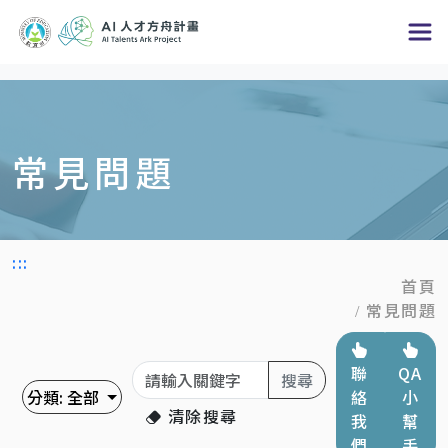
跳
到
主
要
內
常見問題
容
區
塊
:::
首頁
常見問題
關鍵字
聯
QA
搜尋
分類:
全部
絡
小
清除搜尋
我
幫
們
手