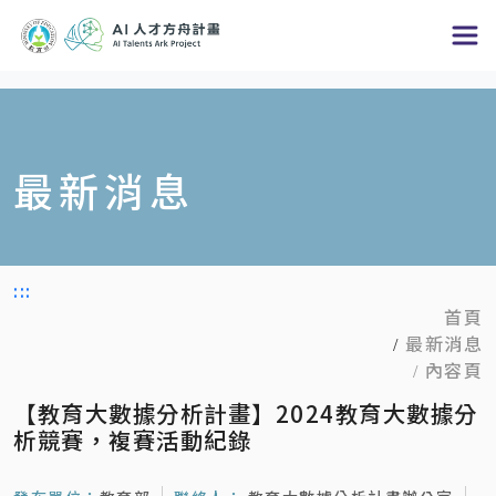
跳
到
主
要
內
最新消息
容
區
塊
:::
首頁
最新消息
內容頁
【教育大數據分析計畫】2024教育大數據分
析競賽，複賽活動紀錄