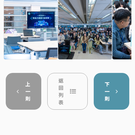
返
上
下
回
一
一
列
則
則
表