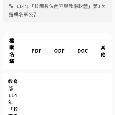
114年「校園數位內容與教學軟體」第1次
選購名單公告
檔
案
其
PDF
ODF
DOC
名
他
稱
教育
部
114
年
「校