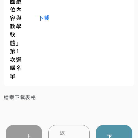
園數
位內
容與
下載
教學
軟
體」
第1
次選
購名
單
檔案下載表格
返
上
下