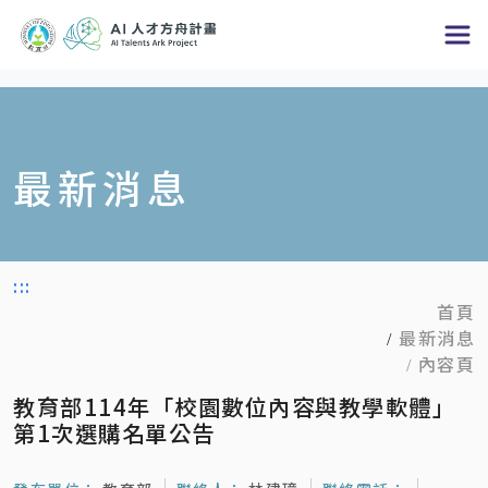
跳
到
主
要
內
最新消息
容
區
塊
:::
首頁
最新消息
內容頁
教育部114年「校園數位內容與教學軟體」
第1次選購名單公告