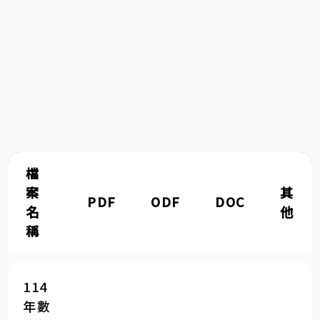
檔
案
其
PDF
ODF
DOC
名
他
稱
114
年數