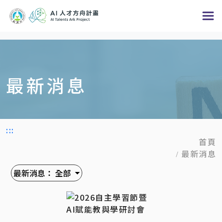
跳
到
主
要
內
最新消息
容
區
塊
:::
首頁
最新消息
最新消息：
全部