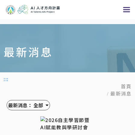
跳
到
主
要
內
最新消息
容
區
塊
:::
首頁
最新消息
最新消息：
全部