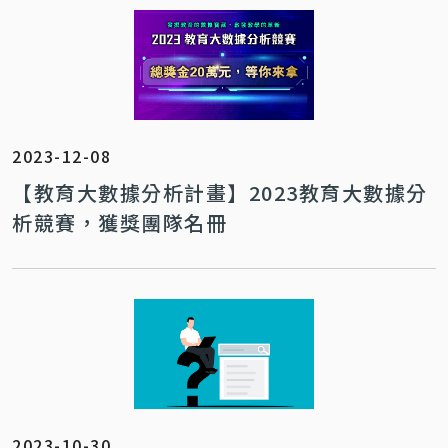
2023-12-08
【教育大數據分析計畫】2023教育大數據分
析競賽，獲獎團隊名冊
2023-10-30