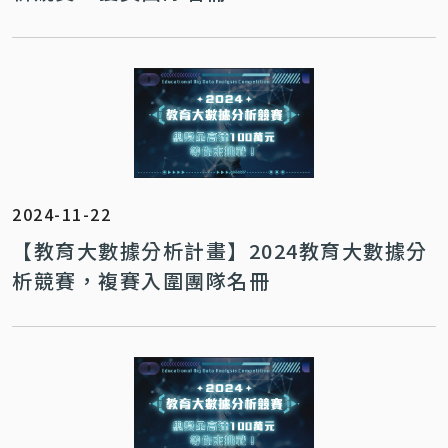
2024-11-22
【教育大數據分析計畫】2024教育大數據分
析競賽，複賽入圍團隊名冊