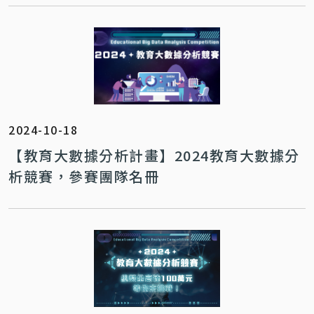
2024-10-18
【教育大數據分析計畫】2024教育大數據分
析競賽，參賽團隊名冊