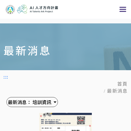
跳
到
主
要
內
最新消息
容
區
塊
:::
首頁
最新消息
最新消息：
培訓資訊