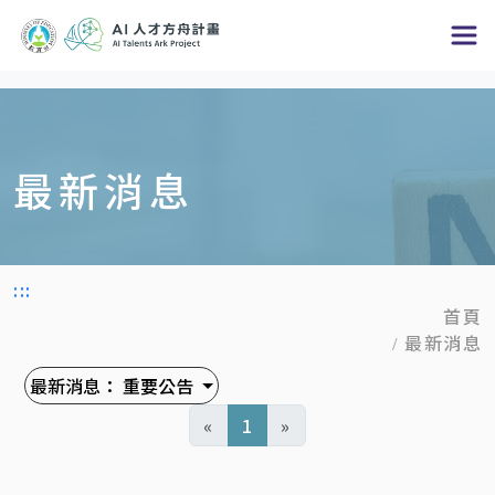
跳
到
主
要
內
最新消息
容
區
塊
:::
首頁
最新消息
最新消息：
重要公告
«
1
»