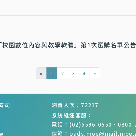
年「校園數位內容與教學軟體」第1次選購名單公
«
1
2
3
4
»
育司
瀏覽人次：72217
系統維運客服：
電話：(02)5596-0550、0800-2
w
信箱：pads.moe@mail.moe.g