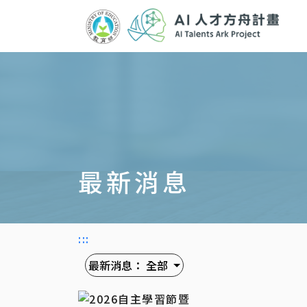
跳
到
主
要
內
容
區
塊
最新消息
:::
最新消息：
全部