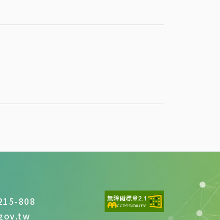
告
15-808
ov.tw