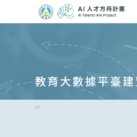
跳
到
主
要
內
容
區
塊
教育大數據平臺建
:::