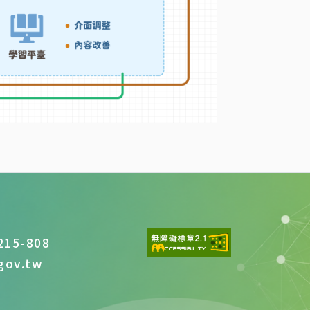
15-808
ov.tw