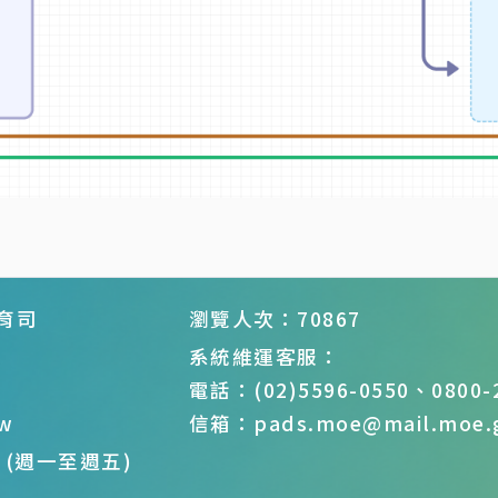
育司
瀏覽人次：70867
系統維運客服：
電話：(02)5596-0550、0800-2
w
信箱：pads.moe@mail.moe.g
0 (週一至週五)