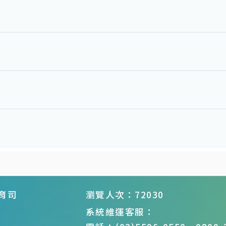
育司
瀏覽人次：72030
系統維運客服：