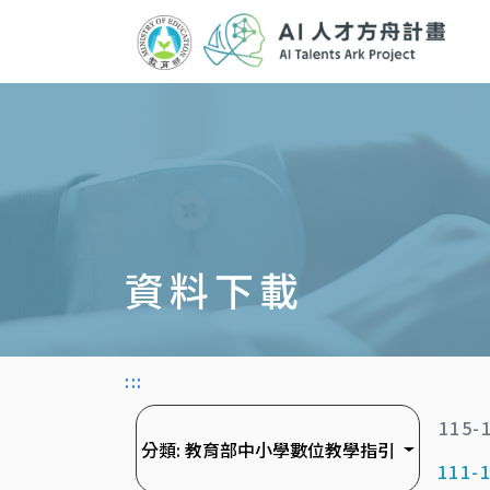
跳
到
主
要
內
容
區
塊
資料下載
:::
115
分類:
教育部中小學數位教學指引
111