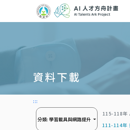
跳
到
主
要
內
容
區
塊
資料下載
:::
115-118
分類:
學習載具與網路提升
111-11