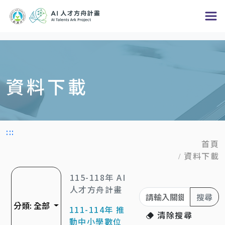
跳
到
主
要
內
資料下載
容
區
塊
:::
首頁
資料下載
115-118年 AI
人才方舟計畫
關鍵字
搜尋
分類:
全部
111-114年 推
清除搜尋
動中小學數位