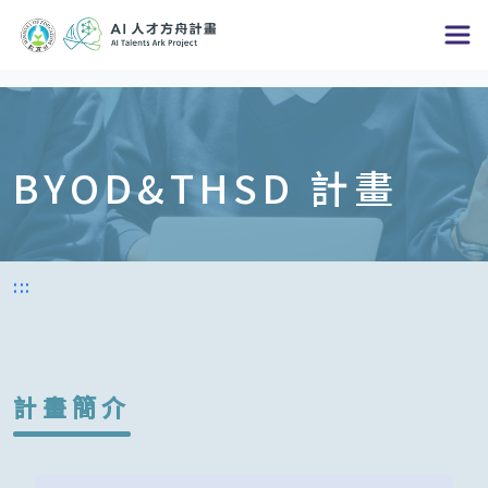
跳
到
主
要
內
BYOD&THSD 計畫
容
區
塊
:::
計畫簡介