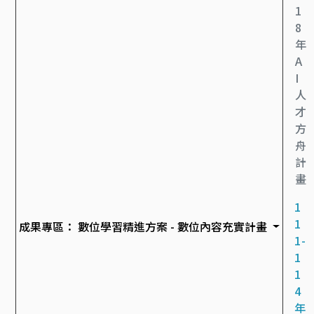
1
8
年
A
I
人
才
方
舟
計
畫
1
1
成果專區：
數位學習精進方案 - 數位內容充實計畫
1-
1
1
4
年