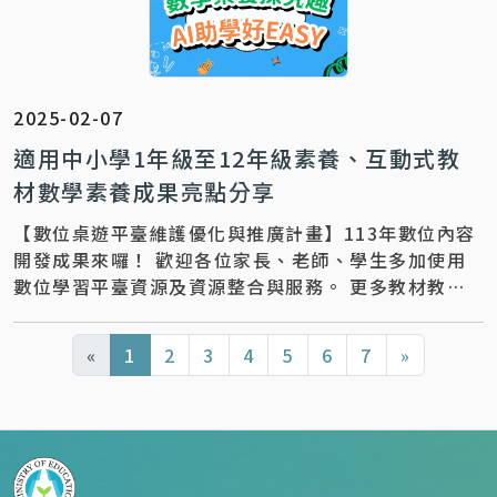
2025-02-07
適用中小學1年級至12年級素養、互動式教
材數學素養成果亮點分享
【數位桌遊平臺維護優化與推廣計畫】113年數位內容
開發成果來囉！ 歡迎各位家長、老師、學生多加使用
數位學習平臺資源及資源整合與服務。 更多教材教學
推廣運用，歡迎與下列團隊聯繫～ 聯絡資訊 ｜【 計畫
專任助理_莊小姐：02-27303776】 聯絡信箱 ｜
«
1
2
3
4
5
6
7
»
meggroup2011@gmail.com