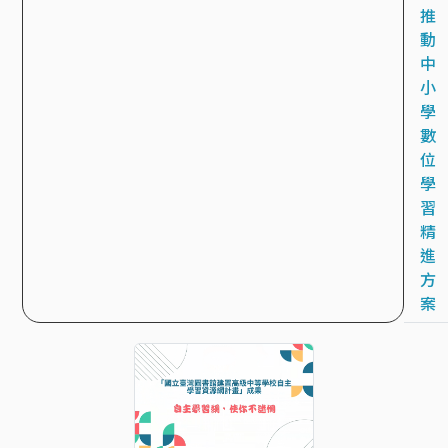
推
動
中
小
學
數
位
學
習
精
進
方
案