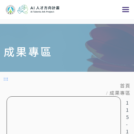
跳
到
主
要
內
成果專區
容
區
塊
:::
首頁
成果專區
1
1
5
-
1