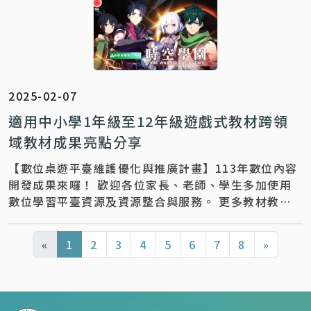
7232105#2575、0963-023-865】 聯絡信箱 ｜
celia.ncue@gmail.com
2025-02-07
適用中小學1年級至12年級遊戲式教材跨領
域教材成果亮點分享
【數位桌遊平臺維護優化與推廣計畫】113年數位內容
開發成果來囉！ 歡迎各位家長、老師、學生多加使用
數位學習平臺資源及資源整合與服務。 更多教材教學
推廣運用，歡迎與下列團隊聯繫～ 聯絡資訊 ｜【 計畫
專任助理_莊小姐：02-27303776】 聯絡信箱 ｜
«
1
2
3
4
5
6
7
8
»
meggroup2011@gmail.com