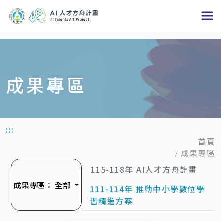
跳
到
主
要
內
成果專區
容
區
塊
:::
首頁
成果專區
115-118年 AI人才方舟計畫
成果專區：
全部
111-114年 推動中小學數位學
習精進方案